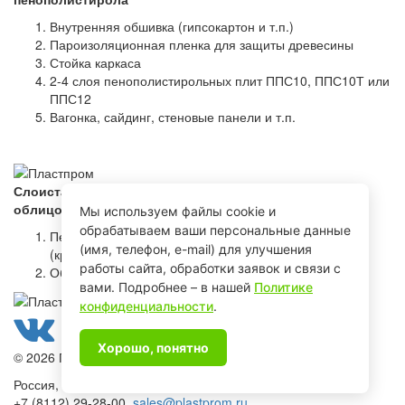
Внутренняя обшивка (гипсокартон и т.п.)
Пароизоляционная пленка для защиты древесины
Стойка каркаса
2-4 слоя пенополистирольных плит ППС10, ППС10Т или
ППС12
Вагонка, сайдинг, стеновые панели и т.п.
Слоистая кладка. Устройство трехслойных стен с
облицовкой кирпичом
Мы используем файлы cookie и
обрабатываем ваши персональные данные
Пенополистирольные плиты ППС12 или ППС 14
(имя, телефон, e-mail) для улучшения
(крепление клей + дюбель)
работы сайта, обработки заявок и связи с
Облицовочный кирпич
вами. Подробнее – в нашей
Политике
конфиденциальности
.
Хорошо, понятно
© 2026 Пластпром
Россия, Псков, 180022, ул. Пожиговская, 10
+7 (8112) 29-28-00,
sales@plastprom.ru