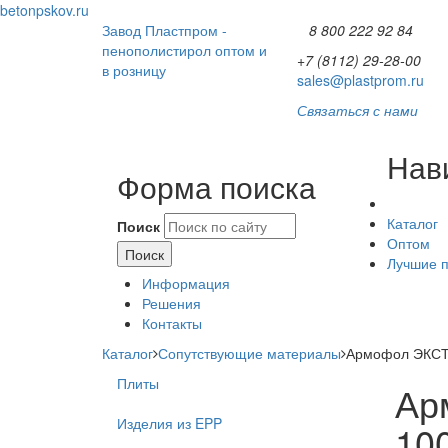
betonpskov.ru
Завод Пластпром -
8 800 222 92 84
пенополистирол оптом и
+7 (8112) 29-28-00
в розницу
sales@plastprom.ru
Связаться с нами
Нав
Форма поиска
Каталог
Поиск
Оптом
Лучшие 
Информация
Решения
Контакты
Каталог
Сопутствующие материалы
Армофол ЭКСТ
Плиты
Ар
Изделия из EPP
10