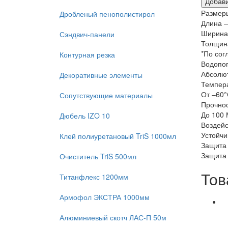
Размер
Дробленый пенополистирол
Длина 
Ширина
Сэндвич-панели
Толщин
*По сог
Контурная резка
Водопо
Абсолю
Декоративные элементы
Темпер
От –60°
Сопутствующие материалы
Прочнос
До 100
Дюбель IZO 10
Воздейс
Устойчи
Клей полиуретановый TriS 1000мл
Защита 
Защита 
Очиститель TriS 500мл
Тов
Титанфлекс 1200мм
Армофол ЭКСТРА 1000мм
Алюминиевый скотч ЛАС-П 50м