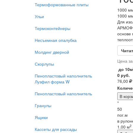
Термоформованные плиты
1000 м
1000 м
Ульи
Для изо
АРМОФО
Термоконтейнеры
основе 
теплоот
Несъемная опалубка
Читат
Молдинг дверной
Цена за
Скорлупы
до 10м
0 руб.
Пенопластовый наполнитель
76,00
Лузфил форма W
Количе
Пенопластовый наполнитель
*
Гранулы
50
пог.м
Ящики
в рулон
2
1.00 м
Кассеты для рассады