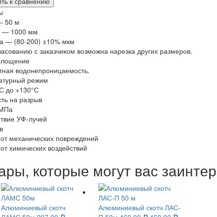
ы
— 50 м
 — 1000 мм
а — (80-200) ±10% мкм
ласованию с заказчиком возможна нарезка других размеров.
глощение
тная водонепроницаемость.
атурный режим
С до +130°С
ть на разрыв
 МПа
твие УФ-лучей
в
от механических повреждений
от химических воздействий
ары, которые могут вас заинте
Алюминиевый скотч
Алюминиевый скотч ЛАС-