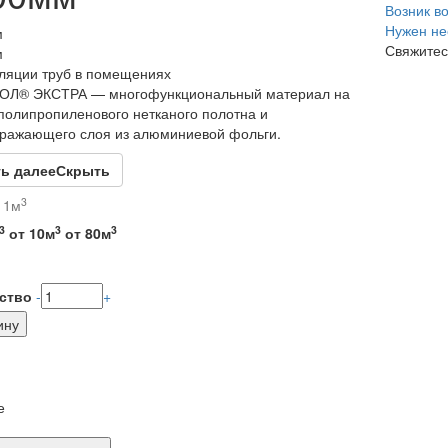
Возник в
Нужен не
м
Свяжитес
м
ляции труб в помещениях
Л® ЭКСТРА — многофункциональный материал на
полипропиленового нетканого полотна и
ражающего слоя из алюминиевой фольги.
ь далее
Скрыть
3
 1м
3
3
3
от 10м
от 80м
ство
-
+
е