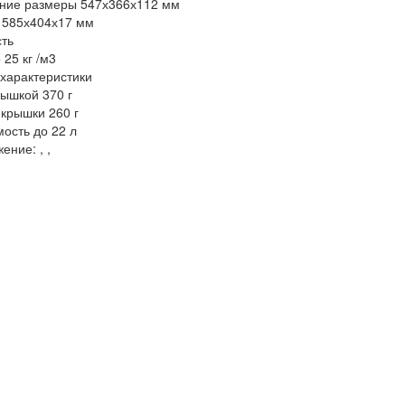
нние размеры 547х366х112 мм
 585х404х17 мм
ть
 25 кг /м3
характеристики
рышкой 370 г
 крышки 260 г
ость до 22 л
жение:
,
,