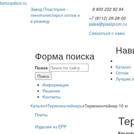
betonpskov.ru
Завод Пластпром -
8 800 222 92 84
пенополистирол оптом и
+7 (8112) 29-28-00
в розницу
sales@plastprom.ru
Связаться с нами
Нав
Форма поиска
Каталог
Поиск
Оптом
Лучшие 
Информация
Решения
Контакты
Каталог
Термоконтейнеры
Термоконтейнер 10 кг
Плиты
Те
Изделия из EPP
Крышк