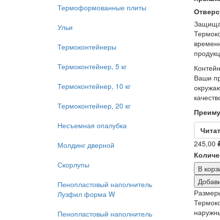
Термоформованные плиты
Отверс
Защищае
Ульи
Термоко
временн
Термоконтейнеры
продукц
Термоконтейнер, 5 кг
Контейн
Ваши пр
Термоконтейнер, 10 кг
окружаю
качеств
Термоконтейнер, 20 кг
Преиму
Несъемная опалубка
Читат
245,00
Молдинг дверной
Количе
Скорлупы
Пенопластовый наполнитель
Размер
Лузфил форма W
Термоко
наружн
Пенопластовый наполнитель