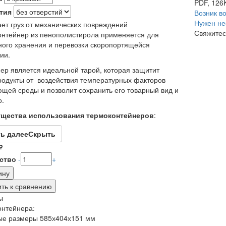
PDF, 126
тия
Возник в
Нужен не
т груз от механических повреждений
Свяжитес
нтейнер из пенополистирола применяется для
ого хранения и перевозки скоропортящейся
ии.
ер является идеальной тарой, которая защитит
одукты от воздействия температурных факторов
щей среды и позволит сохранить его товарный вид и
о.
щества использования термоконтейнеров
:
ь далее
Скрыть
ство
-
+
ы
нтейнера:
ые размеры 585х404х151 мм